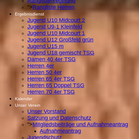
Ranglistenregelung
">
Rangliste Herren
Ergebnisdienst
Jugend U10 Midcourt 2
Jugend U9-1 Kleinfeld
Jugend U10 Midcourt 1
Jugend U12 Großfeld grün
Jugend U15 m
Jugend U18 gemischt TSG
Damen 40 4er TSG
Herren 4er
Herren 50 4er
Herren 65 4er TSG
Herren 65 Doppel TSG
Herren 70 4er TSG
Kalender
Unser Verein
Unser Vorstand
Satzung und Datenschutz
">
Mitgliedsbeiträge und Aufnahmeantrag
Aufnahmeantrag
Jugendschutz