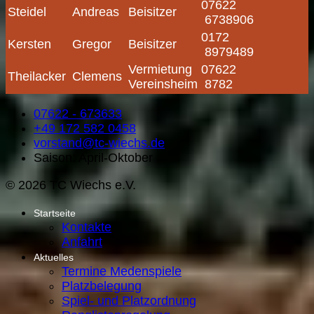
07622
Steidel
Andreas
Beisitzer
6738906
0172
Kersten
Gregor
Beisitzer
8979489
Vermietung
07622
Theilacker
Clemens
Vereinsheim
8782
07622 - 673633
+49 172 582 0458
vorstand@tc-wiechs.de
Saison: April-Oktober
© 2026 TC Wiechs e.V.
Startseite
Kontakte
Anfahrt
Aktuelles
Termine Medenspiele
Platzbelegung
Spiel- und Platzordnung