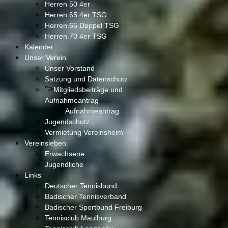
Herren 50 4er
Herren 65 4er TSG
Herren 65 Doppel TSG
Herren 70 4er TSG
Kalender
Unser Verein
Unser Vorstand
Satzung und Datenschutz
">
Mitgliedsbeiträge und
Aufnahmeantrag
Aufnahmeantrag
Jugendschutz
Vermietung Vereinsheim
Vereinsleben
Erwachsene
Jugendliche
Links
Deutscher Tennisbund
Badischer Tennisverband
Badischer Sportbund Freiburg
Tennisclub Maulburg