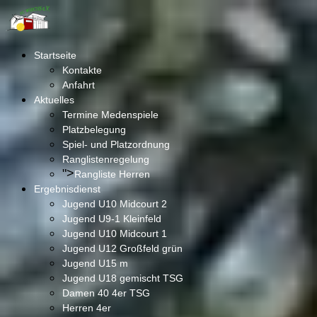
Startseite
Kontakte
Anfahrt
Aktuelles
Termine Medenspiele
Platzbelegung
Spiel- und Platzordnung
Ranglistenregelung
">
Rangliste Herren
Ergebnisdienst
Jugend U10 Midcourt 2
Jugend U9-1 Kleinfeld
Jugend U10 Midcourt 1
Jugend U12 Großfeld grün
Jugend U15 m
Jugend U18 gemischt TSG
Damen 40 4er TSG
Herren 4er