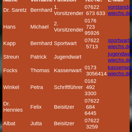
1.
07622
vorstand@
Dr. Saretz
Bernhard
Vorsitzender
673 633
wiechs.de
0176
2.
Hans
Michael
723
Vorsitzender
95926
07622
sportwart
Kapp
Bernhard
Sportwart
5713
wiechs.de
jugendwar
Streun
Patrick
Jugendwart
wiechs.de
0173
kassenwa
Focks
Thomas
Kassenwart
3056414
wiechs.de
0162
Winkel
Petra
Schriftführer
492
3300
07622
Dr.
Felix
Beisitzer
684
Hennies
6445
07622
Albat
Jutta
Beisitzer
3259