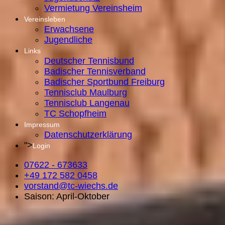
Vermietung Vereinsheim
Vereinsleben
Erwachsene
Jugendliche
Links
Deutscher Tennisbund
Badischer Tennisverband
Badischer Sportbund Freiburg
Tennisclub Maulburg
Tennisclub Langenau
TC Schopfheim
Impressum
Datenschutzerklärung
">
Login
07622 - 673633
+49 172 582 0458
vorstand@tc-wiechs.de
Saison: April-Oktober