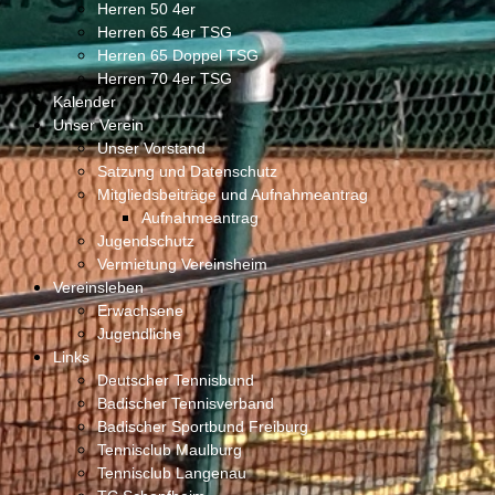
Herren 50 4er
Herren 65 4er TSG
Herren 65 Doppel TSG
Herren 70 4er TSG
Kalender
Unser Verein
Unser Vorstand
Satzung und Datenschutz
Mitgliedsbeiträge und Aufnahmeantrag
Aufnahmeantrag
Jugendschutz
Vermietung Vereinsheim
Vereinsleben
Erwachsene
Jugendliche
Links
Deutscher Tennisbund
Badischer Tennisverband
Badischer Sportbund Freiburg
Tennisclub Maulburg
Tennisclub Langenau