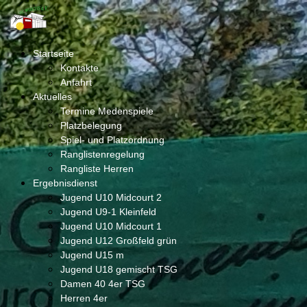
Startseite
Kontakte
Anfahrt
Aktuelles
Termine Medenspiele
Platzbelegung
Spiel- und Platzordnung
Ranglistenregelung
Rangliste Herren
Ergebnisdienst
Jugend U10 Midcourt 2
Jugend U9-1 Kleinfeld
Jugend U10 Midcourt 1
Jugend U12 Großfeld grün
Jugend U15 m
Jugend U18 gemischt TSG
Damen 40 4er TSG
Herren 4er