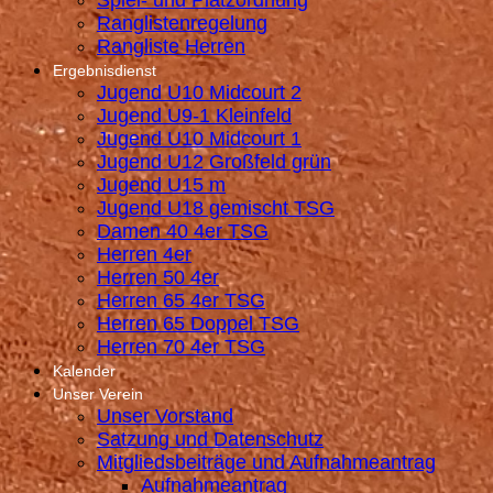
Spiel- und Platzordnung
Ranglistenregelung
Rangliste Herren
Ergebnisdienst
Jugend U10 Midcourt 2
Jugend U9-1 Kleinfeld
Jugend U10 Midcourt 1
Jugend U12 Großfeld grün
Jugend U15 m
Jugend U18 gemischt TSG
Damen 40 4er TSG
Herren 4er
Herren 50 4er
Herren 65 4er TSG
Herren 65 Doppel TSG
Herren 70 4er TSG
Kalender
Unser Verein
Unser Vorstand
Satzung und Datenschutz
Mitgliedsbeiträge und Aufnahmeantrag
Aufnahmeantrag