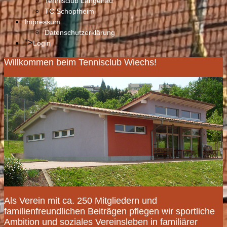
Tennisclub Langenau
TC Schopfheim
Impressum
Datenschutzerklärung
">
Login
Willkommen beim Tennisclub Wiechs!
Als Verein mit ca. 250 Mitgliedern und
familienfreundlichen Beiträgen pflegen wir sportliche
Ambition und soziales Vereinsleben in familiärer