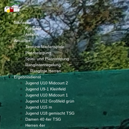
Startseite
Kontakte
Anfahrt
Aktuelles
Termine Medenspiele
Platzbelegung
Spiel- und Platzordnung
Ranglistenregelung
">
Rangliste Herren
Ergebnisdienst
Jugend U10 Midcourt 2
Jugend U9-1 Kleinfeld
Jugend U10 Midcourt 1
Jugend U12 Großfeld grün
Jugend U15 m
Jugend U18 gemischt TSG
Damen 40 4er TSG
Herren 4er