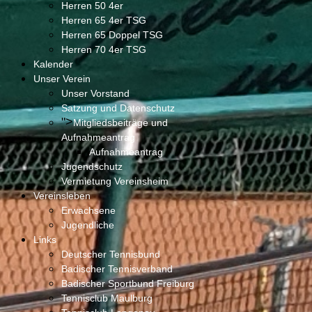
Herren 50 4er
Herren 65 4er TSG
Herren 65 Doppel TSG
Herren 70 4er TSG
Kalender
Unser Verein
Unser Vorstand
Satzung und Datenschutz
">
Mitgliedsbeiträge und
Aufnahmeantrag
Aufnahmeantrag
Jugendschutz
Vermietung Vereinsheim
Vereinsleben
Erwachsene
Jugendliche
Links
Deutscher Tennisbund
Badischer Tennisverband
Badischer Sportbund Freiburg
Tennisclub Maulburg