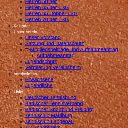
Herren 50 4er
Herren 65 4er TSG
Herren 65 Doppel TSG
Herren 70 4er TSG
Kalender
Unser Verein
Unser Vorstand
Satzung und Datenschutz
">
Mitgliedsbeiträge und Aufnahmeantrag
Aufnahmeantrag
Jugendschutz
Vermietung Vereinsheim
Vereinsleben
Erwachsene
Jugendliche
Links
Deutscher Tennisbund
Badischer Tennisverband
Badischer Sportbund Freiburg
Tennisclub Maulburg
Tennisclub Langenau
TC Schopfheim